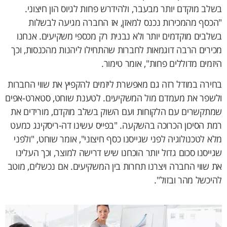
בשלב מוקדם יותר מבעבר, ולהידרש פחות לגיוס הון חיצוני.
"הכסף מהמכירות נכנס למאזן, אז החברה מגיעה לבשלות
בשלבים מוקדמים יותר ולא נבנית רק מכספי משקיעים. אנחנו
מכירים הרבה דוגמאות לחברות שהתחילו ליהנות מהכנסות, וכך
היזמים מדוללים פחות", אומר טימור.
בחירה במודל רזה גם מאפשרת ליזמים להקפיץ את שווי החברות
ולשפר את מעמדם מול המשקיעים. לטענת שוחט, סטארט-אפים
שמתקשרים עם הלקוחות ועם השוק בשלב מוקדם, מורידים את
רמת הסיכון הכרוכה בהשקעה. "בפייס עשינו דה-ריסקינג כמעט
מלא לטכנולוגיה לפני שגייסנו כסף חיצוני", אומר שוחט, "ולפני
שגייסנו סכום גדול יותר הוכחנו שיש דרישה למוצר, וכך העלינו
את שווי החברה ויצרנו תחרות בין המשקיעים. אם נכשלים, מוטב
להיכשל מהר ובזול".