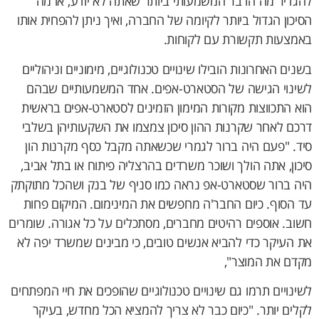
להגדיר מה הדבר המשמעותי ביותר שאתה לא יודע, או מה
הסיכון הגדול ביותר לקיומה של החברה, ואיך ניתן להפחית אותו
באמצעות תקשורת עם לקוחות.
בשנים האחרונות הובילו שינויים טכנולוגיים, מימוניים וניהוליים
לשינוי הגישה של הסטארט-אפים. אחד המשמעותיים שבהם
הוא התכווצות מקורות המימון הזמינים לסטארט-אפים בראשית
דרכם לאחר שקרנות ההון סיכון צמצמו את השקעותיהן בשלבי
סיד. "פעם היה ברור לגמרי שכשאתה מקבל כסף מקרנות הון
סיכון, אתה הולך ושוכר משרדים בהרצליה פיתוח או בתל אביב,
היה ברור שסטארט-אפ נראה כמו סניף של בנק ושהכל מתוקתק
עד הסוף. כיום החבר'ה מחפשים את המינימום. המיקום פחות
חשוב. אוספים רהיטים מחברים, מסתכלים על כל אגורה. שומרים
את העיקר כדי להביא אנשים טובים, כי מבינים שמשרד יפה לא
מקדם את המוצר",
לשינויים תרמו גם שינויים טכנולוגיים שהופכים את חיי המפתחים
לקלים יותר. "כיום כבר לא צריך להמציא הכל מחדש, בעיקר