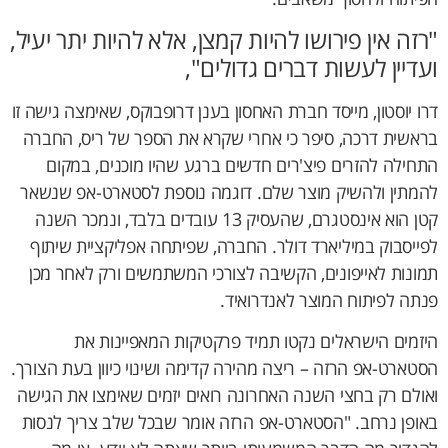
"רזה אין פירושו להיות קמצן, אלא להיות יתר יעיל,
ועדיין לעשות דברים גדולים",
דרו יוסטון, מייסד חברת האחסון בענן דרופבוקס, שאימצה גישה זו
בראשית דרכה, סיפר כי אחרי שקרא את הספר של ריס, החברה
התחילה להזרים פיצ'רים חדשים ברגע שהיו מוכנים, במקום
להמתין ולהשיק מוצר שלם. דוגמה נוספת לסטארט-אפ שנשאר
קטן הוא אינסטגרם, שהעסיק 13 עובדים בלבד, ונמכר השנה
לפייסבוק במיליארד דולר. החברה, שפיתחה אפליקציית שיתוף
תמונות לאייפונים, הקשיבה לצורכי המשתמשים ורק לאחר מכן
פנתה לפיתוח המוצר לאנדרואיד.
היזמים הישראלים נקטו תמיד פרקטיקות המאפיינות את
הסטארט-אפ הרזה – ריצה מהירה קדימה ושינוי כיוון בעת הצורך.
ואולם רק בחצי השנה האחרונה רואים יזמים שאימצו את הגישה
באופן נרחב. "הסטארט-אפ הרזה אומר שבכל שלב צריך לנסות