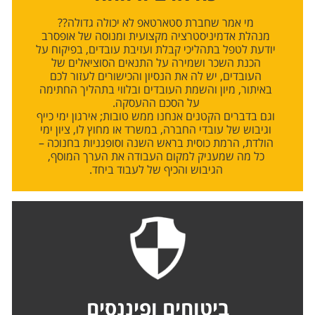
מי אמר שחברת סטארטאפ לא יכולה גדולה??
מנהלת אדמיניסטרציה מקצועית ומנוסה של אופסרב
יודעת לטפל בתהליכי קבלת ועזיבת עובדים, בפיקוח על
הכנת השכר ושמירה על התנאים הסוציאלים של
העובדים, יש לה את הנסיון והכישורים לעזור לכם
באיתור, מיון והשמת העובדים ובלווי בתהליך החתימה
על הסכם ההעסקה.
וגם בדברים הקטנים אנחנו ממש טובות; אירגון ימי כייף
וגיבוש של עובדי החברה, במשרד או מחוץ לו, ציון ימי
הולדת, הרמת כוסית בראש השנה וסופגניות בחנוכה –
כל מה שמעניק למקום העבודה את הערך המוסף,
הגיבוש והכיף של לעבוד ביחד.
ביטוחים ופיננסים