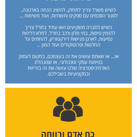
כשיש משרד צריך לתחזק, להשיג הנחה בארנונה,
לסגור הסכמים עם ספקים ותשתיות, ועוד משימות ...
כשיש לחברה משקיעים ו/או עתיד בחו"ל צריך
להזמין טיסות, בתי מלון ורכב בחו"ל, למלא דו"חות
נסיעות, לארגן פגישות דירקטוריון, להחתים על
החלטות ופרוטוקולים ועוד המון ...
אז... או שאתם עושים את זה בעצמכם, במקום לעסוק
בפיתוח עסקי וטכנולוגי, או שמנהלת
האדמיניסטרציה שלנו עושה את זה בזריזות
ובמקצועיות בשבילכם.
כח אדם ורווחה