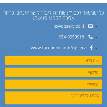
כל שנשאר לכם לעשות זה ליצור קשר ואנחנו נחזור
אליכם לקבוע פגישה:
is@opserv.co.il
054-9959918
www.facebook.com/opserv